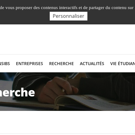
Nos Facultés, Instituts, Ecole
English presentation
, de vous proposer des contenus interactifs et de partager du contenu sur
Personnaliser
NSIBS
ENTREPRISES
RECHERCHE
ACTUALITÉS
VIE ÉTUDIA
herche