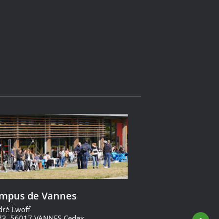
ampus de Vannes
dré Lwoff
73, 56017 VANNES Cedex