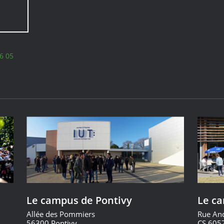
6 05
Le campus de Pontivy
Le c
Allée des Pommiers
Rue An
56300 Pontivy
CS 605