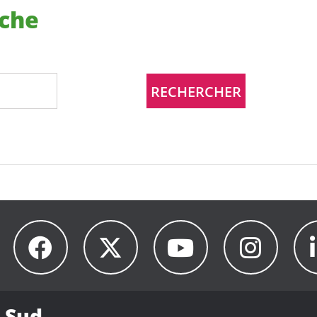
rche
 Sud