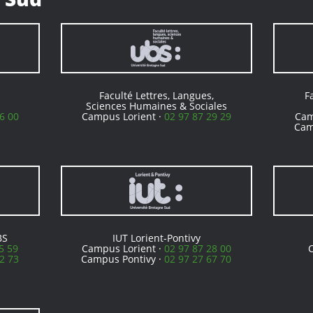
Faculté Lettres, Langues,
F
Sciences Humaines & Sociales
6 00
Campus Lorient ·
02 97 87 29 29
Cam
Cam
BS
IUT Lorient-Pontivy
5 59
Campus Lorient ·
02 97 87 28 00
2 73
Campus Pontivy ·
02 97 27 67 70