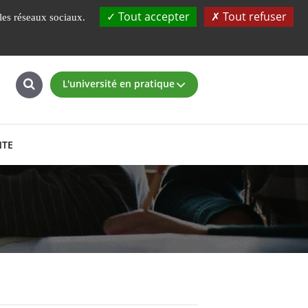
UBS
Fondation
L'ENSIBS à 360°
Tout accepter
Tout refuser
 les réseaux sociaux.
L'université en pratique
NTE