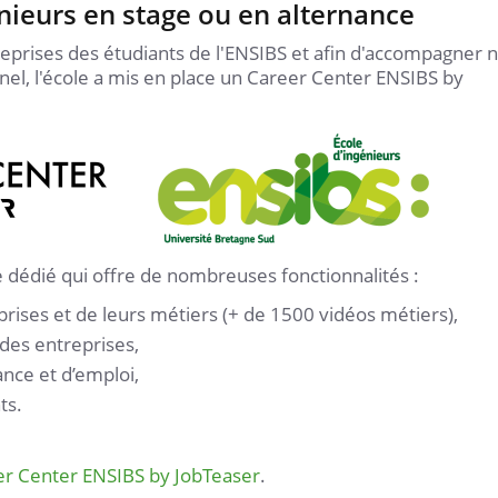
nieurs en stage ou en alternance
reprises des étudiants de l'ENSIBS et afin d'accompagner 
nel, l'école a mis en place un Career Center ENSIBS by
13
/
10
L'Ouvre Boite
Lire la suite
e dédié qui offre de nombreuses fonctionnalités :
rises et de leurs métiers (+ de 1500 vidéos métiers),
Ma vie de cam
des entreprises,
le site pour bie
préparer votre
ance et d’emploi,
ts.
Lire la suite
r Center ENSIBS by JobTeaser
.