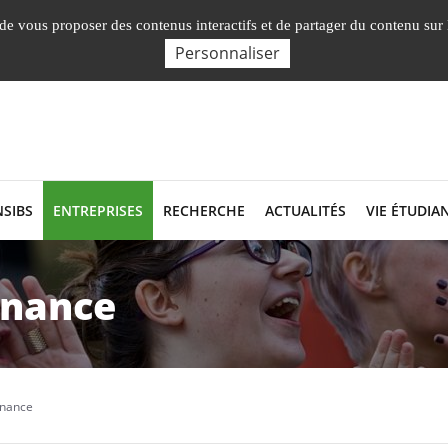
Nos Facultés, Instituts, Ecole
English presentation
, de vous proposer des contenus interactifs et de partager du contenu sur
Personnaliser
NSIBS
ENTREPRISES
RECHERCHE
ACTUALITÉS
VIE ÉTUDIA
rnance
rnance