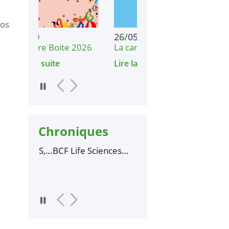
nos
26
/
05
21
/
08
 2026
La campagne de la…
Lire la suite
Chroniques
pus UBS,
BCF Life Sciences
Elles bougent pour la
n
parrain des diplômés
science
 rentrée
2025 de l'IUT Lorient-
Pontivy
Lire la suite
Lire la suite