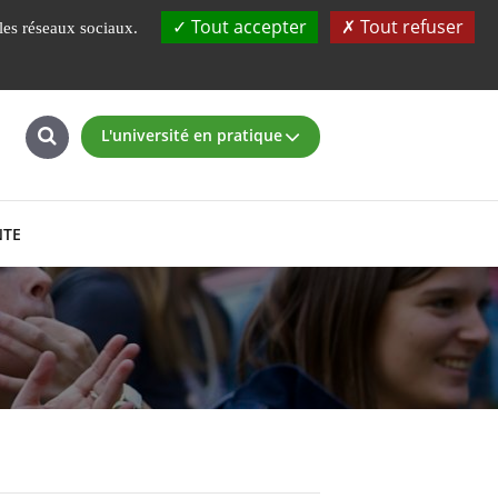
UBS
Fondation
L'ENSIBS à 360°
Tout accepter
Tout refuser
 les réseaux sociaux.
L'université en pratique
NTE