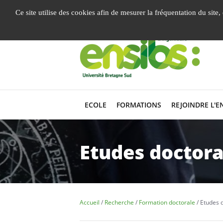
Gestion de vos préférences liées aux cookies
Ce site utilise des cookies afin de mesurer la fréquentation du site
ECOLE
FORMATIONS
REJOINDRE L'E
Etudes doctora
Accueil
Recherche
Formation doctorale
Etudes 