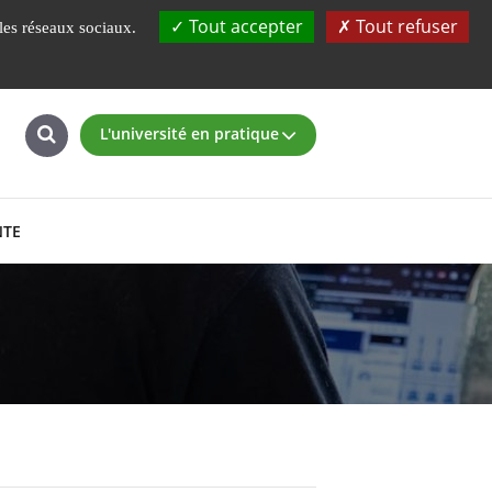
UBS
Fondation
L'ENSIBS à 360°
Tout accepter
Tout refuser
 les réseaux sociaux.
L'université en pratique
NTE