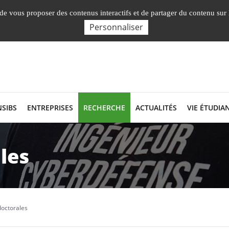
Nos Facultés, Instituts, Ecole
English presentation
, de vous proposer des contenus interactifs et de partager du contenu sur
Personnaliser
NSIBS
ENTREPRISES
RECHERCHE
ACTUALITÉS
VIE ÉTUDIA
les
doctorales