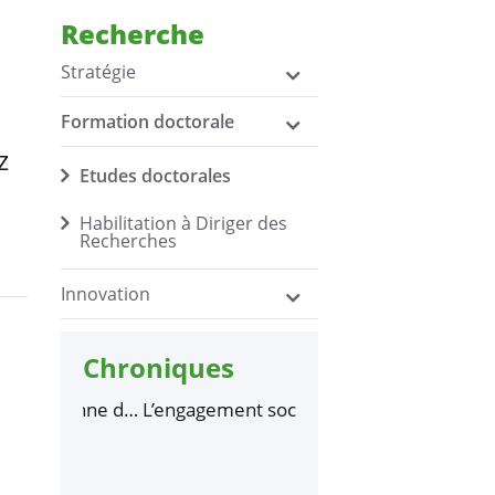
Recherche
Stratégie
Formation doctorale
z
Etudes doctorales
Habilitation à Diriger des
Recherches
Innovation
Chroniques
éenne du
L’engagement sociétal
Gislain Agossou,
 elles ont
local des marques
doctorant à l’UBS,
se à l’UBS
suscite une
remporte la finale
consommation
régionale de Ma Thèse