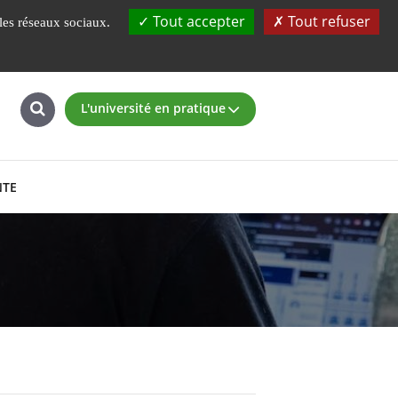
UBS
Fondation
L'ENSIBS à 360°
Tout accepter
Tout refuser
 les réseaux sociaux.
L'université en pratique
NTE