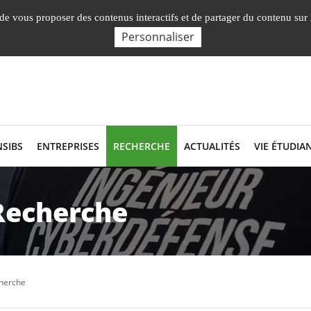
Nos Facultés, Instituts, Ecole
English presentation
, de vous proposer des contenus interactifs et de partager du contenu sur
Personnaliser
NSIBS
ENTREPRISES
RECHERCHE
ACTUALITÉS
VIE ÉTUDIA
Recherche
cherche