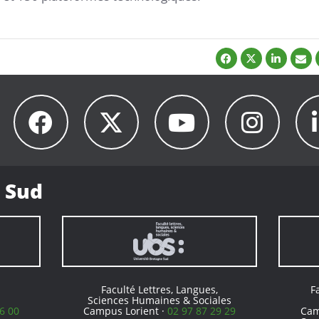
 Sud
Faculté Lettres, Langues,
F
Sciences Humaines & Sociales
6 00
Campus Lorient ·
02 97 87 29 29
Cam