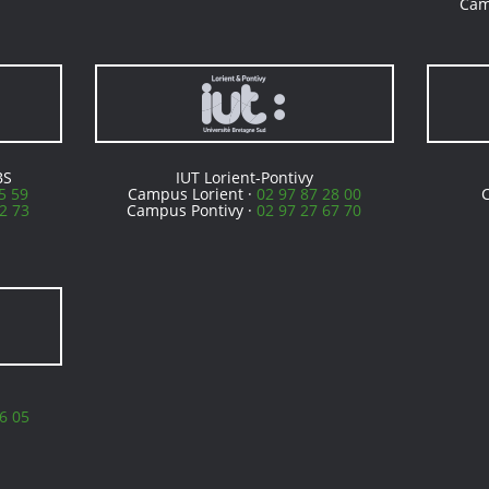
Cam
BS
IUT Lorient-Pontivy
5 59
Campus Lorient ·
02 97 87 28 00
2 73
Campus Pontivy ·
02 97 27 67 70
6 05