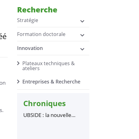
Recherche
Stratégie
Formation doctorale
éé
Innovation
Plateaux techniques &
ateliers
Entreprises & Recherche
ion
Chroniques
s.
UBSIDE : la nouvelle
business unit de
l’Université Bretagne
Sud est complètement