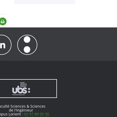
Lire la suite
opérationnelle
aculté Sciences & Sciences
de l'Ingénieur
pus Lorient ·
02 97 88 05 50