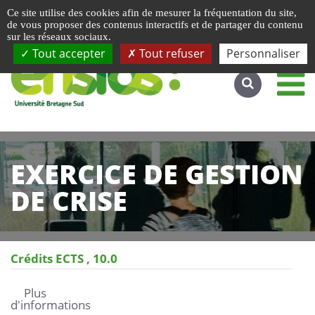
Gestion de vos préférences liées aux cookies
Ce site utilise des cookies afin de mesurer la fréquentation du site,
Accéder au site complet
de vous proposer des contenus interactifs et de partager du contenu
sur les réseaux sociaux.
Tout accepter
Tout refuser
Personnaliser
EXERCICE DE GESTION
DE CRISE
Crédits ECTS
10.0
Plus
d'informations