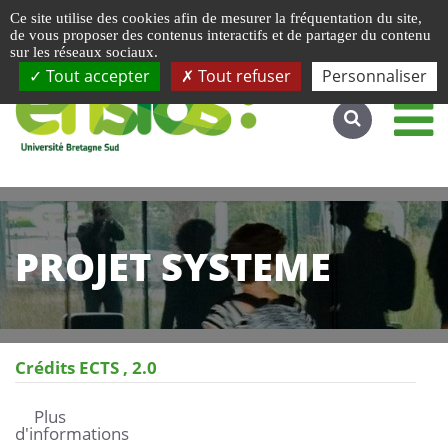
Gestion de vos préférences liées aux cookies
Ce site utilise des cookies afin de mesurer la fréquentation du site,
Accéder au site complet
de vous proposer des contenus interactifs et de partager du contenu
sur les réseaux sociaux.
Tout accepter
Tout refuser
Personnaliser
PROJET SYSTEME
Crédits ECTS
2.0
Plus
d'informations