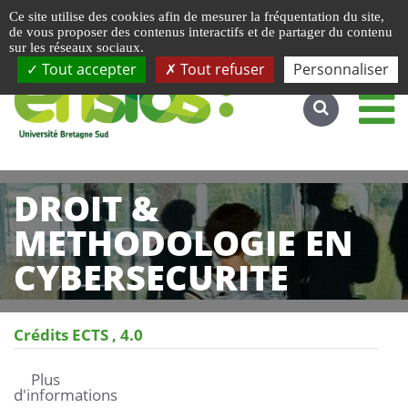
Gestion de vos préférences liées aux cookies
Ce site utilise des cookies afin de mesurer la fréquentation du site,
Accéder au site complet
de vous proposer des contenus interactifs et de partager du contenu
sur les réseaux sociaux.
Tout accepter
Tout refuser
Personnaliser
DROIT &
METHODOLOGIE EN
CYBERSECURITE
Crédits ECTS
4.0
Plus
d'informations