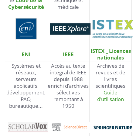
le
Code de la
technique et
Cybersécurité
médicale
ISTEX _ Licences
ENI
IEEE
nationales
Systèmes et
Accès au texte
Archives de
réseaux,
intégral de IEEE
revues et de
serveurs
depuis 1988
livres
applicatifs,
enrichi d'archives
scientifiques
développement,
sélectives
Guide
PAO,
remontant à
d'utilisation
bureautique...
1950