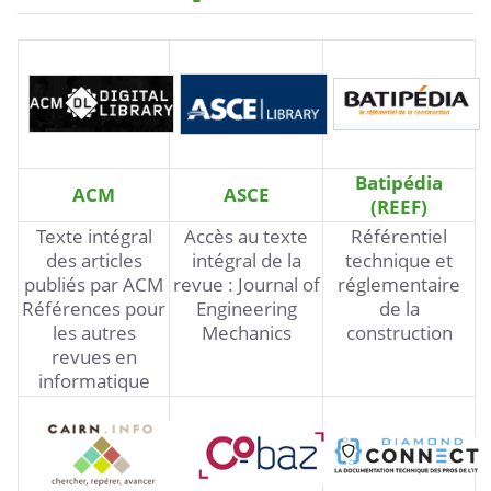
Batipédia
ACM
ASCE
(REEF)
Texte intégral
Accès au texte
Référentiel
des articles
intégral de la
technique et
publiés par ACM
revue : Journal of
réglementaire
Références pour
Engineering
de la
les autres
Mechanics
construction
revues en
informatique