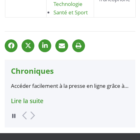
Technologie
Santé et Sport
Chroniques
les
Accéder facilement à la presse en ligne grâce à
Affl
Ophirofox
Bibl
Lire la suite
Lire