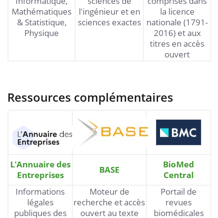
Informatique,
sciences de
comprises dans
Mathématiques
l'ingénieur et en
la licence
& Statistique,
sciences exactes
nationale (1791-
Physique
2016) et aux
titres en accès
ouvert
Ressources complémentaires
L'Annuaire des
BioMed
BASE
Entreprises
Central
Informations
Moteur de
Portail de
légales
recherche et accès
revues
publiques des
ouvert au texte
biomédicales