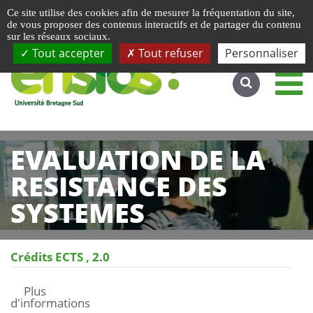
Gestion de vos préférences liées aux cookies
Ce site utilise des cookies afin de mesurer la fréquentation du site,
Accéder au site complet
de vous proposer des contenus interactifs et de partager du contenu
sur les réseaux sociaux.
Tout accepter
Tout refuser
Personnaliser
EVALUATION DE LA
RESISTANCE DES
SYSTEMES
Crédits ECTS
2.0
Plus
d'informations