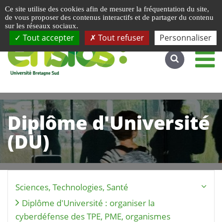
Gestion de vos préférences liées aux cookies
Ce site utilise des cookies afin de mesurer la fréquentation du site,
Accéder au site complet
de vous proposer des contenus interactifs et de partager du contenu
sur les réseaux sociaux.
Tout accepter
Tout refuser
Personnaliser
Diplôme d'Université
(DU)
Sciences, Technologies, Santé
Diplôme d'Université : organiser la
cyberdéfense des TPE, PME, organismes